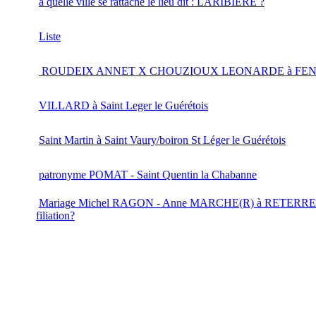
à quelle ville se rattache le lieu dit : LARIBIERE ?
Liste
ROUDEIX ANNET X CHOUZIOUX LEONARDE à FEN
VILLARD à Saint Leger le Guérétois
Saint Martin à Saint Vaury/boiron St Léger le Guérétois
patronyme POMAT - Saint Quentin la Chabanne
Mariage Michel RAGON - Anne MARCHE(R) à RETERRE L
filiation?